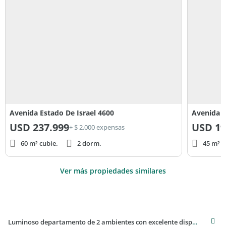
Avenida Estado De Israel 4600
Avenida E
USD
237.999
USD
19
+ $ 2.000 expensas
60 m² cubie.
2 dorm.
45 m² c
Ver más propiedades similares
Luminoso departamento de 2 ambientes con excelente disposición en Villa Crespo