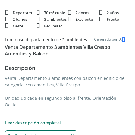
Departamento
70 m² cubie.
2 dorm.
2 años
2 baños
3 ambientes
Excelente
Frente
Oeste
Per. mascota
|
Luminoso departamento de 2 ambientes con excelente disposición en Villa Crespo
Generado por IA
Venta Departamento 3 ambientes Villa Crespo
Amenities y Balcón
Descripción
Venta Departamento 3 ambientes con balcón en edificio de
categoría, con amenities, Villa Crespo.
Unidad ubicada en segundo piso al frente. Orientación
Oeste.
- Living comedor con cocina integrada: anafe vitrocerámico,
Leer descripción completa
horno eléctrico y extractor con salida al exterior marca Candy.
Conexión para lavarropas. Gran lugar de guardado: bajo y