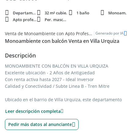
Departamento
32 m² cubie.
1 baño
Monoam.
Apto profesi.
Per. mascota
|
Venta de Monoambiente con Apto Profesional en Villa Urquiza
Generado por IA
Monoambiente con balcón Venta en Villa Urquiza
Descripción
MONOAMBIENTE CON BALCÓN EN VILLA URQUIZA
Excelente ubicación - 2 Años de Antigüedad
Con renta activa hasta 2027 - Ideal Inversor
Calidad y Conectividad / Subte Linea B - Tren Mitre
Ubicado en el barrio de Villa Urquiza, este departamento
ofrece: calidad, comodidad y conectividad.
Leer descripción completa
El edificio presenta un frente vidriado con detalles de acero
inoxidable y mármol, y sectores revestidos en espejos en el
Pedir más datos al anunciante
hall de planta baja y ascensor de última generación. Cuenta
con amenities de primer nivel, incluyendo un SUM (Salón de