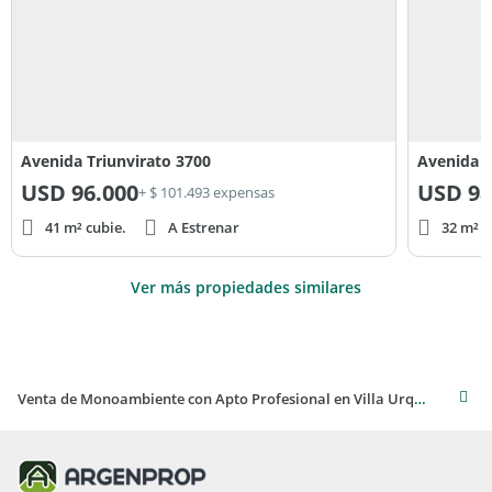
Avenida Triunvirato 3700
Avenida 
USD
96.000
USD
98
+ $ 101.493 expensas
41 m² cubie.
A Estrenar
32 m² c
Ver más propiedades similares
Venta de Monoambiente con Apto Profesional en Villa Urquiza