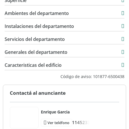
Superficie
Venta
41 m2
USD 96.000
Ambientes del departamento
4 m2
45 m2
Instalaciones del departamento
Servicios del departamento
Generales del departamento
Caracteristicas del edificio
10
Código de aviso: 101877-6500438
2
20
Contactá al anunciante
Entre Medianeras
Enrique Garcia
1145233
Ver teléfono