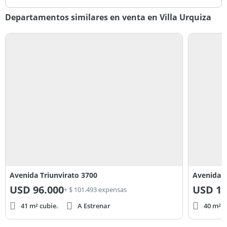
Departamentos similares en venta en Villa Urquiza
Avenida Triunvirato 3700
Avenida D
USD
96.000
USD
12
+ $ 101.493 expensas
41 m² cubie.
A Estrenar
40 m² c