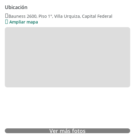
SUBTE LINEA "B" ESTACIÓN JUAN MANUEL DE ROSAS Y TREN
Ubicación
MITRE ESTACIÓN "URQUIZA".
Bauness 2600, Piso 1°, Villa Urquiza, Capital Federal
Ampliar mapa
Ver más fotos