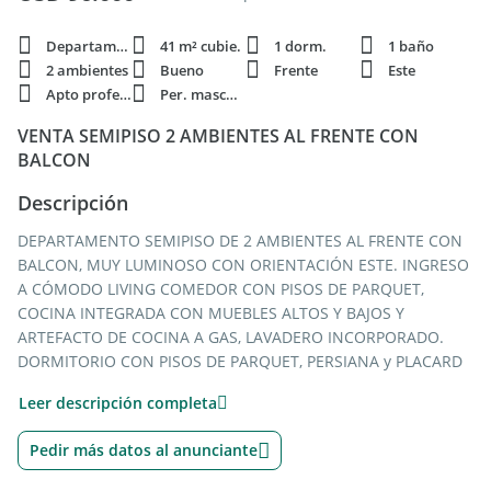
Departamento
41 m² cubie.
1 dorm.
1 baño
2 ambientes
Bueno
Frente
Este
Apto profesi.
Per. mascota
VENTA SEMIPISO 2 AMBIENTES AL FRENTE CON
BALCON
Descripción
DEPARTAMENTO SEMIPISO DE 2 AMBIENTES AL FRENTE CON
BALCON, MUY LUMINOSO CON ORIENTACIÓN ESTE. INGRESO
A CÓMODO LIVING COMEDOR CON PISOS DE PARQUET,
COCINA INTEGRADA CON MUEBLES ALTOS Y BAJOS Y
ARTEFACTO DE COCINA A GAS, LAVADERO INCORPORADO.
DORMITORIO CON PISOS DE PARQUET, PERSIANA y PLACARD
CON INTERIORES. BALCÓN. BAÑO COMPLETO. SERVICIOS
Leer descripción completa
INDIVIDUALES (AGUA CALIENTE POR TERMOTANQUE A GAS,
ESTUFAS EN LIVING Y DORMITORIO). APTO CRÉDITO
Pedir más datos al anunciante
HIPOTECARIO, IDEAL PARA PRIMERA VIVIENDA. LAS EXPENSAS
INCLUYEN AYSA. EXCELENTE UBICACIÓN A DOS CUADRAS DEL