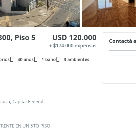
00, Piso 5
USD 120.000
Contactá a
+ $174.000 expensas
orios
40 años
1 baño
3 ambientes
iza, Capital Federal
RENTE EN UN 5TO PISO