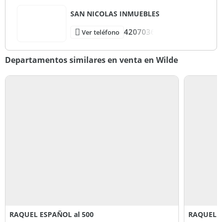
Si estás interesado, no dudes en ponerte en contacto con
SAN NICOLAS INMUEBLES
nosotros para obtener más información o programar una
visita. ¡Te esperamos para mostrarte este maravilloso
4207036
Ver teléfono
departamento en persona!
Departamentos similares en venta en Wilde
RAQUEL ESPAÑOL al 500
RAQUEL E