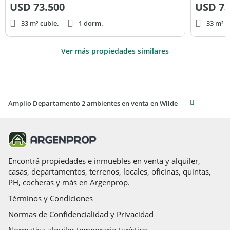
USD
73.500
USD
73
33 m² cubie.
1 dorm.
33 m² c
Ver más propiedades similares
Amplio Departamento 2 ambientes en venta en Wilde
Encontrá propiedades e inmuebles en venta y alquiler,
casas, departamentos, terrenos, locales, oficinas, quintas,
PH, cocheras y más en Argenprop.
Términos y Condiciones
Normas de Confidencialidad y Privacidad
Normativa alquiler temporario turístico