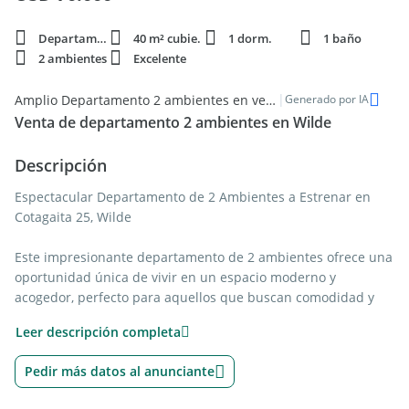
Departamento
40 m² cubie.
1 dorm.
1 baño
2 ambientes
Excelente
|
Amplio Departamento 2 ambientes en venta en Wilde
Generado por IA
Venta de departamento 2 ambientes en Wilde
Descripción
Espectacular Departamento de 2 Ambientes a Estrenar en
Cotagaita 25, Wilde
Este impresionante departamento de 2 ambientes ofrece una
oportunidad única de vivir en un espacio moderno y
acogedor, perfecto para aquellos que buscan comodidad y
estilo en una ubicación privilegiada. Situado en la tranquila
Leer descripción completa
calle Cotagaita 25, en el corazón de Wilde, este departamento
combina una excelente distribución con detalles de alta
Pedir más datos al anunciante
calidad.