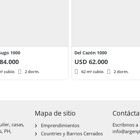
sugo 1000
Del Cazón 1000
84.000
USD
62.000
² cubie.
2 dorm.
62 m² cubie.
2 dorm.
Mapa de sitio
Contáct
iler, casas,
Escribinos a
Emprendimientos
s, PH,
info@argen
Countries y Barrios Cerrados