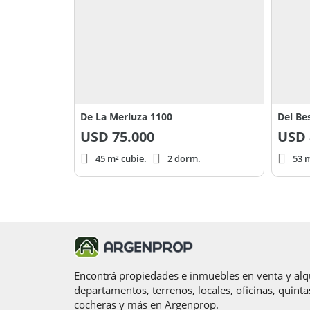
De La Merluza 1100
Del Be
USD
75.000
USD
45 m² cubie.
2 dorm.
53 m
Encontrá propiedades e inmuebles en venta y alqu
departamentos, terrenos, locales, oficinas, quinta
cocheras y más en Argenprop.