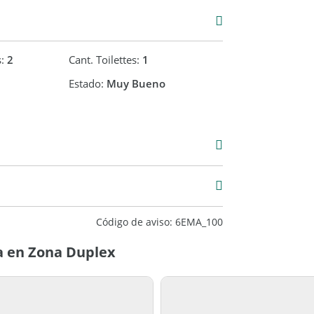
s:
2
Cant. Toilettes:
1
Estado:
Muy Bueno
Venta
USD 79.000
Código de aviso: 6EMA_100
a en Zona Duplex