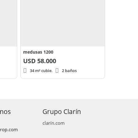
medusas 1200
USD
58.000
34 m² cubie.
2 baños
anos
Grupo Clarín
clarín.com
prop.com