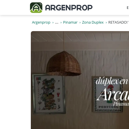
E
Argenprop
...
Pinamar
Zona Duplex
RETASADO! "