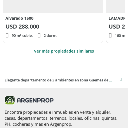
Alvarado 1500
LAMADRI
USD
288.000
USD
26
90 m² cubie.
2 dorm.
160 m² 
Ver más propiedades similares
Elegante departamento de 3 ambientes en zona Guemes de Mar del Plata
Encontrá propiedades e inmuebles en venta y alquiler,
casas, departamentos, terrenos, locales, oficinas, quintas,
PH, cocheras y más en Argenprop.