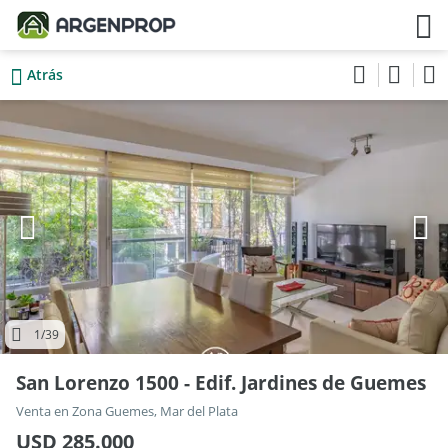
Atrás
1
/39
San Lorenzo 1500 - Edif. Jardines de Guemes
Venta en Zona Guemes, Mar del Plata
USD 285.000