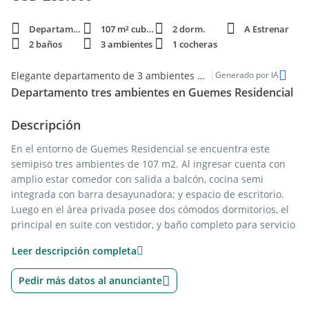
Departamento
107 m² cubie.
2 dorm.
A Estrenar
2 baños
3 ambientes
1 cocheras
|
Elegante departamento de 3 ambientes en zona Guemes de Mar del Plata
Generado por IA
Departamento tres ambientes en Guemes Residencial
Descripción
En el entorno de Guemes Residencial se encuentra este
semipiso tres ambientes de 107 m2. Al ingresar cuenta con
amplio estar comedor con salida a balcón, cocina semi
integrada con barra desayunadora; y espacio de escritorio.
Luego en el área privada posee dos cómodos dormitorios, el
principal en suite con vestidor, y baño completo para servicio
del dormitorio restante. Por último la unidad cuenta con
Leer descripción completa
cochera doble, baulera, terraza privada con parrilla y acceso
a los amenities que el edificio ofrece, tales como, piscina y
Pedir más datos al anunciante
quincho abierto.