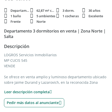
Departamento
62,87 m² cubie.
3 dorm.
30 años
1 baño
5 ambientes
1 cocheras
Excelente
Frente
Norte
Departamento 3 dormitorios en venta | Zona Norte |
Salta
Descripción
LOGROS Servicios Inmobiliarios
MP CUCIS 545
VENDE
Se ofrece en venta amplio y luminoso departamento ubicado
sobre Jaime Durand y Lazarovich, en la reconocida Zona
Norte de la ciudad de Salta. La propiedad se encuentra sobre
Leer descripción completa
avenida, en un entorno tranquilo, de fácil acceso y con
excelente conectividad hacia distintos puntos de la ciudad.
Pedir más datos al anunciante
Su ubicación es uno de sus principales atributos, ya que se