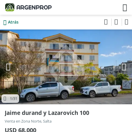
Atrás
1
/31
Jaime durand y Lazarovich 100
Venta en Zona Norte, Salta
USD 68.000