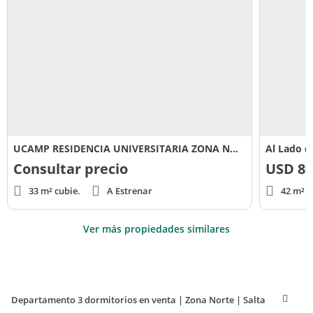
UCAMP RESIDENCIA UNIVERSITARIA ZONA NORTE
Al Lado d
Consultar precio
USD
80
33 m² cubie.
A Estrenar
42 m² c
Ver más propiedades similares
Departamento 3 dormitorios en venta | Zona Norte | Salta