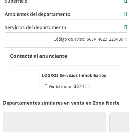
Superficie
Venta
Una propiedad funcional, bien ubicada y lista para
62,87 m2
convertirse en tu próximo hogar.
USD 68.000
Ambientes del departamento
2,61 m2
¡Llámenos para conocer más en detalle esta propiedad!
70,14 m2
Servicios del departamento
Tel:
Email:
Código de aviso: 668V_4023_220409_1
LOGROS Servicios Inmobiliarios - Pueyrredón 407 - Salta,
Capital
Contactá al anunciante
“Tu Éxito, Nuestra Misión”
LOGROS Servicios Inmobiliarios
3874777
Ver teléfono
Departamentos similares en venta en Zona Norte