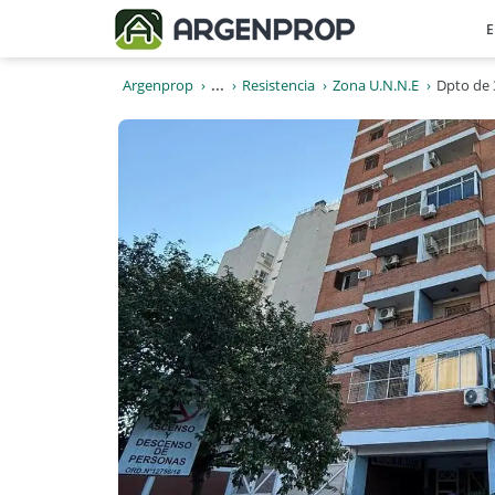
E
Argenprop
...
Resistencia
Zona U.N.N.E
Dpto de 