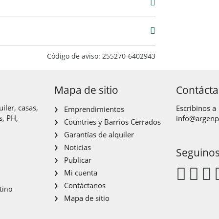
4
Entre
Código de aviso: 255270-6402943
Medianeras
Mapa de sitio
Contáct
iler, casas,
Escribinos a
Emprendimientos
s, PH,
info@argen
Countries y Barrios Cerrados
Garantías de alquiler
Noticias
Seguino
Publicar
Mi cuenta
Contáctanos
tino
Mapa de sitio