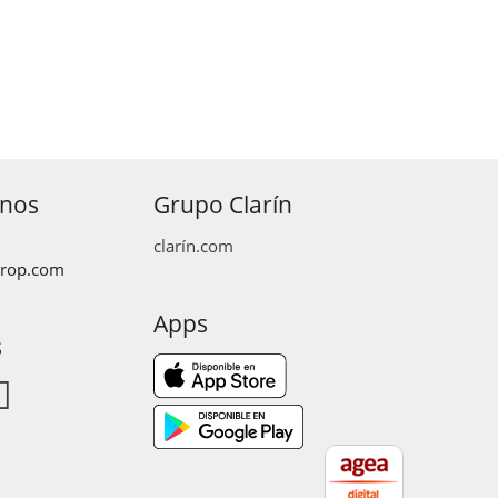
anos
Grupo Clarín
clarín.com
prop.com
Apps
s