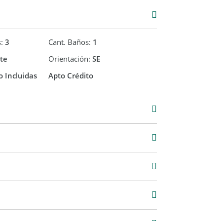
s:
3
Cant. Baños:
1
te
Orientación:
SE
 Incluidas
Apto Crédito
Venta
USD 70.000