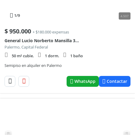
1
/9
4.507
$
950.000
+ $180.000 expensas
General Lucio Norberto Mansilla 3600, Piso 4
Palermo, Capital Federal
50 m² cubie.
1 dorm.
1 baño
Semipiso en alquiler en Palermo
WhatsApp
Contactar