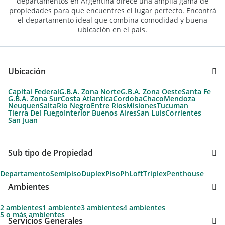
departamentos en Argentina ofrece una amplia gama de
propiedades para que encuentres el lugar perfecto. Encontrá
el departamento ideal que combina comodidad y buena
ubicación en el país.
Ubicación
Capital Federal
G.B.A. Zona Norte
G.B.A. Zona Oeste
Santa Fe
G.B.A. Zona Sur
Costa Atlantica
Cordoba
Chaco
Mendoza
Neuquen
Salta
Rio Negro
Entre Rios
Misiones
Tucuman
Tierra Del Fuego
Interior Buenos Aires
San Luis
Corrientes
San Juan
Sub tipo de Propiedad
Departamento
Semipiso
Duplex
Piso
Ph
Loft
Triplex
Penthouse
Ambientes
2 ambientes
1 ambiente
3 ambientes
4 ambientes
5 o más ambientes
Servicios Generales