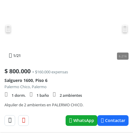
1
/21
6.216
$
800.000
+ $160.000 expensas
Salguero 1600, Piso 6
Palermo Chico, Palermo
1 dorm.
1 baño
2 ambientes
Alquiler de 2 ambientes en PALERMO CHICO.
WhatsApp
Contactar