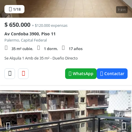
1
/18
7.511
$
650.000
+ $120.000 expensas
Av Cordoba 3900, Piso 11
Palermo, Capital Federal
35 m² cubie.
1 dorm.
17 años
Se Alquila 1 Amb de 35 m² - Dueño Directo
WhatsApp
Contactar