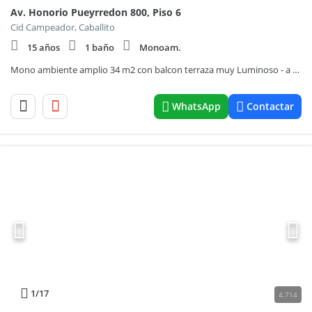
Av. Honorio Pueyrredon 800, Piso 6
Cid Campeador, Caballito
15 años
1 baño
Monoam.
Mono ambiente amplio 34 m2 con balcon terraza muy Luminoso - a 1 cuadra de Universidad Maimonides
WhatsApp
Contactar
1
/17
4.714