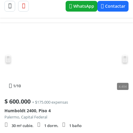
WhatsApp
Contactar
1
/10
4.404
$
600.000
+ $175.000 expensas
Humboldt 2400, Piso 4
Palermo, Capital Federal
30 m² cubie.
1 dorm.
1 baño