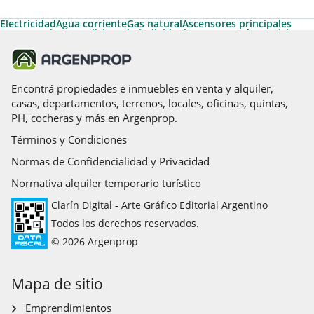
Electricidad
Agua corriente
Gas natural
Ascensores principales
Ascensor
Aire acondicionado individual
Ascensores de servicio
Cable
Acepta Garantías de Alquiler de Argenprop
Apto Profesional
Calefacción
Permite Mascotas
Termotanque
Calefacción tiro balanceado
Teléfono
Amoblado
Agua caliente
Parrilla
Acceso para personas con movilidad reducida
Calefon
Encontrá propiedades e inmuebles en venta y alquiler,
casas, departamentos, terrenos, locales, oficinas, quintas,
PH, cocheras y más en Argenprop.
Términos y Condiciones
Normas de Confidencialidad y Privacidad
Normativa alquiler temporario turístico
Clarín Digital - Arte Gráfico Editorial Argentino
Todos los derechos reservados.
© 2026 Argenprop
Mapa de sitio
Emprendimientos