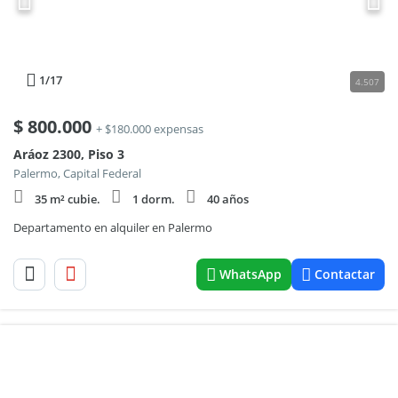
1
/17
4.507
$
800.000
+ $180.000 expensas
Aráoz 2300, Piso 3
Palermo, Capital Federal
35 m² cubie.
1 dorm.
40 años
Departamento en alquiler en Palermo
WhatsApp
Contactar