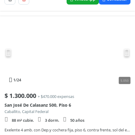
1
/24
5.050
$
1.300.000
+ $470.000 expensas
San José De Calasanz 500, Piso 6
Caballito, Capital Federal
88 m² cubie.
3 dorm.
50 años
Exelente 4 amb. con Dep.y cochera fija, piso 6, contra frente, sol del este