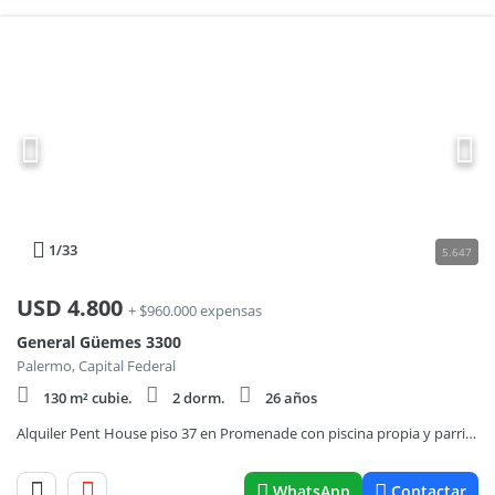
1
/33
5.647
USD
4.800
+ $960.000 expensas
General Güemes 3300
Palermo, Capital Federal
130 m² cubie.
2 dorm.
26 años
Alquiler Pent House piso 37 en Promenade con piscina propia y parrilla !
WhatsApp
Contactar