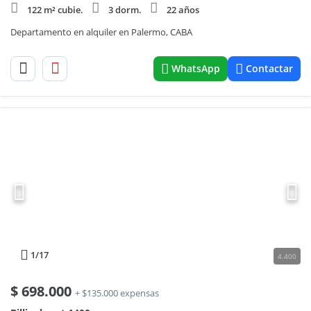
122 m² cubie.
3 dorm.
22 años
Departamento en alquiler en Palermo, CABA
WhatsApp
Contactar
1
/17
4.400
$
698.000
+ $135.000 expensas