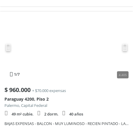
1
/7
4.405
$
960.000
+ $70.000 expensas
Paraguay 4200, Piso 2
Palermo, Capital Federal
49 m² cubie.
2 dorm.
40 años
BAJAS EXPENSAS - BALCON - MUY LUMINOSO - RECIEN PINTADO - LAVADERO INCORPORADO - POR ESCALERA