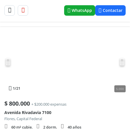
WhatsApp
Contactar
1
/21
5.000
$
800.000
+ $200.000 expensas
Avenida Rivadavia 7100
Flores, Capital Federal
60 m² cubie.
2 dorm.
40 años