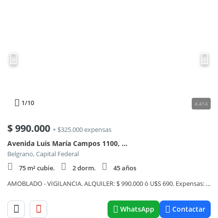
1
/10
4.414
$
990.000
+ $325.000 expensas
Avenida Luis María Campos 1100, Piso 2
Belgrano, Capital Federal
75 m² cubie.
2 dorm.
45 años
AMOBLADO - VIGILANCIA. ALQUILER: $ 990.000 ó U$S 690. Expensas: $ 325.000.
WhatsApp
Contactar