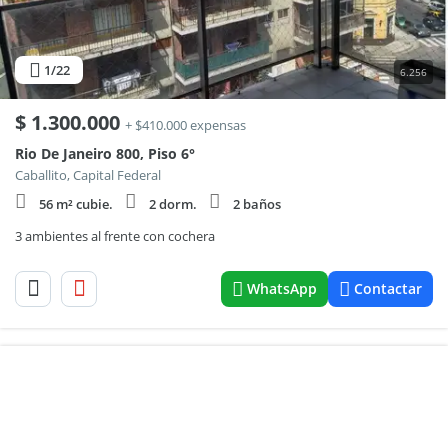
1
/22
6.256
$
1.300.000
+ $410.000 expensas
Rio De Janeiro 800, Piso 6°
Caballito, Capital Federal
56 m² cubie.
2 dorm.
2 baños
3 ambientes al frente con cochera
WhatsApp
Contactar