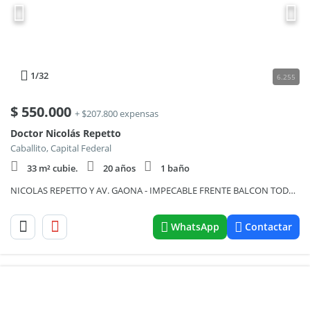
1
/32
6.255
$
550.000
+ $207.800 expensas
Doctor Nicolás Repetto
Caballito, Capital Federal
33 m² cubie.
20 años
1 baño
NICOLAS REPETTO Y AV. GAONA - IMPECABLE FRENTE BALCON TODO SOL APTO PROFESIONAL FULL AMENITIES
WhatsApp
Contactar