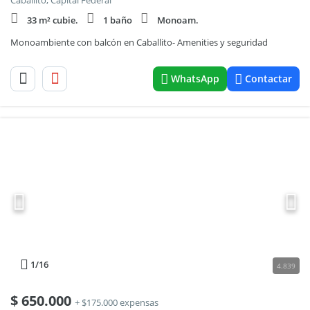
Caballito, Capital Federal
33 m² cubie.
1 baño
Monoam.
Monoambiente con balcón en Caballito- Amenities y seguridad
WhatsApp
Contactar
1
/16
4.839
$
650.000
+ $175.000 expensas