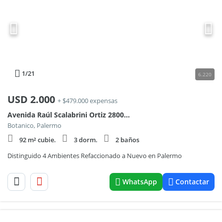
1
/21
6.220
USD
2.000
+ $479.000 expensas
Avenida Raúl Scalabrini Ortiz 2800, Piso 4
Botanico, Palermo
92 m² cubie.
3 dorm.
2 baños
Distinguido 4 Ambientes Refaccionado a Nuevo en Palermo
WhatsApp
Contactar