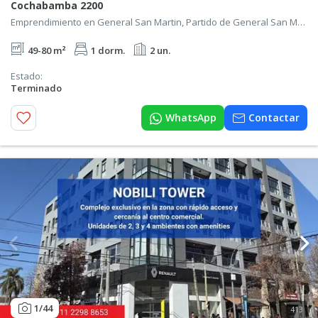
Cochabamba 2200
Emprendimiento en General San Martin, Partido de General San Martín
49-80 m²
1 dorm.
2 un.
Estado:
Terminado
WhatsApp
Contactar
1
/44
413