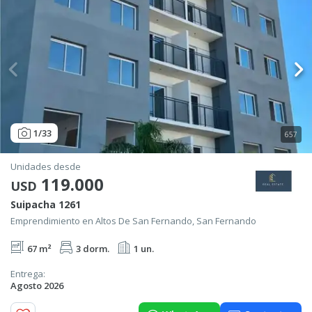
1
/33
657
Unidades desde
119.000
USD
Suipacha 1261
Emprendimiento en Altos De San Fernando, San Fernando
67 m²
3 dorm.
1 un.
Entrega:
Agosto 2026