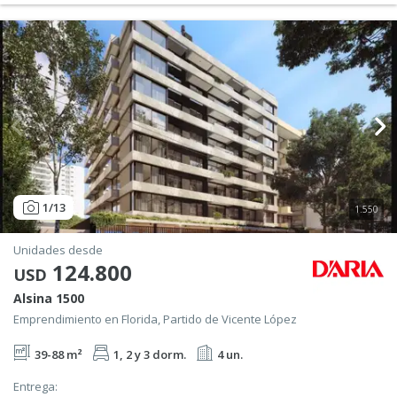
1
/13
1.550
Unidades desde
124.800
USD
Alsina 1500
Emprendimiento en Florida, Partido de Vicente López
39-88 m²
1, 2 y 3 dorm.
4 un.
Entrega: