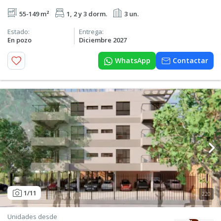
55-149 m²
1, 2 y 3 dorm.
3 un.
Estado:
Entrega:
En pozo
Diciembre 2027
WhatsApp
Contactar
1
/11
220
Unidades desde