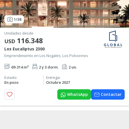
1
/38
386
Unidades desde
116.348
USD
Los Eucaliptus 2300
Emprendimiento en Los Nogales, Los Polvorines
69-314 m²
2 y 3 dorm.
2 un.
Estado:
Entrega:
En pozo
Octubre 2027
WhatsApp
Contactar