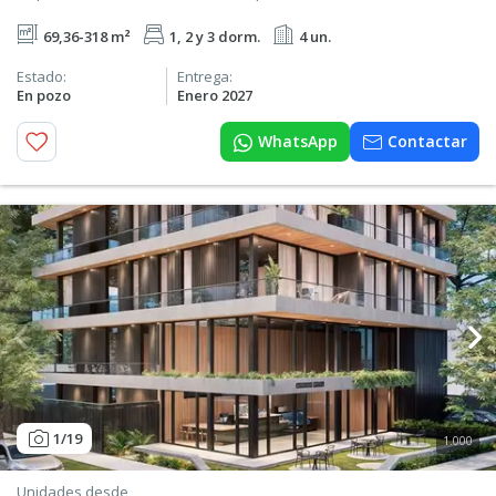
69,36-318 m²
1, 2 y 3 dorm.
4 un.
Estado:
Entrega:
En pozo
Enero 2027
WhatsApp
Contactar
1
/19
1.000
Unidades desde