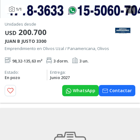
1
/1
771
Unidades desde
200.700
USD
JUAN B JUSTO 3300
Emprendimiento en Olivos Uzal / Panamericana, Olivos
98,32-135,63 m²
3 dorm.
3 un.
Estado:
Entrega:
En pozo
Junio 2027
WhatsApp
Contactar