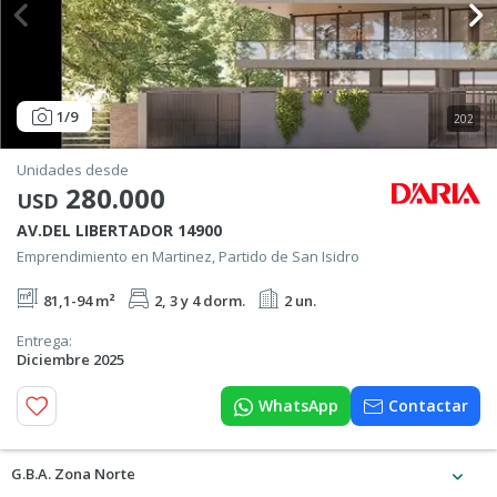
1
/9
202
Unidades desde
280.000
USD
AV.DEL LIBERTADOR 14900
Emprendimiento en Martinez, Partido de San Isidro
81,1-94 m²
2, 3 y 4 dorm.
2 un.
Entrega:
Diciembre 2025
WhatsApp
Contactar
G.B.A. Zona Norte