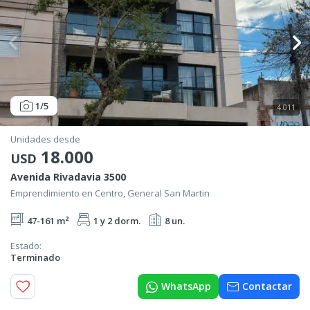
1
/5
4.011
Unidades desde
18.000
USD
Avenida Rivadavia 3500
Emprendimiento en Centro, General San Martin
47-161 m²
1 y 2 dorm.
8 un.
Estado:
Terminado
WhatsApp
Contactar