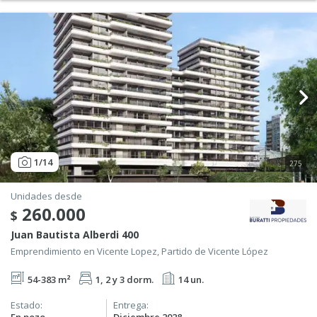
1
/14
275
Unidades desde
260.000
$
Juan Bautista Alberdi 400
Emprendimiento en Vicente Lopez, Partido de Vicente López
54-383 m²
1, 2 y 3 dorm.
14 un.
Estado:
Entrega: