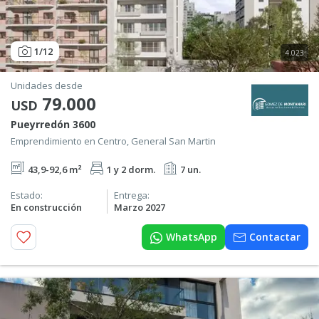
1
/12
4.023
Unidades desde
79.000
USD
Pueyrredón 3600
Emprendimiento en Centro, General San Martin
43,9-92,6 m²
1 y 2 dorm.
7 un.
Estado:
Entrega:
En construcción
Marzo 2027
WhatsApp
Contactar