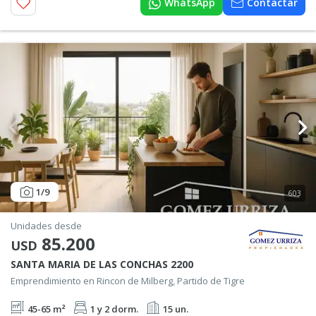
WhatsApp
Contactar
1
/9
603
Unidades desde
85.200
USD
SANTA MARIA DE LAS CONCHAS 2200
Emprendimiento en Rincon de Milberg, Partido de Tigre
45-65 m²
1 y 2 dorm.
15 un.