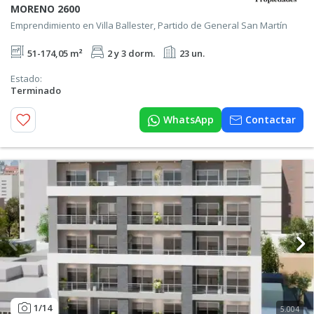
MORENO 2600
Emprendimiento en Villa Ballester, Partido de General San Martín
51-174,05 m²
2 y 3 dorm.
23 un.
Estado:
Terminado
WhatsApp
Contactar
1
/14
5.004