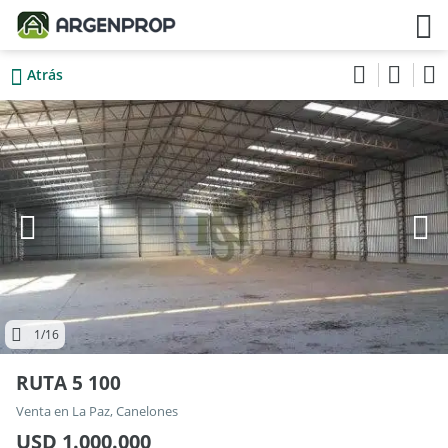
Atrás
1
/16
RUTA 5 100
Venta en La Paz, Canelones
USD 1.000.000