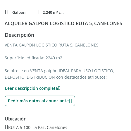
Galpon
2.240 m² cubie.
ALQUILER GALPON LOGISTICO RUTA 5, CANELONES
Descripción
VENTA GALPON LOGISTICO RUTA 5, CANELONES
Superficie edificada: 2240 m2
Se ofrece en VENTA galpón IDEAL PARA USO LOGISTICO,
DEPOSITO, DISTRIBUCIÓN con destacados atributos:
Leer descripción completa
UBICACION: Ruta 5 departamento de Canelones, próximo a
límite con Montevideo
Pedir más datos al anunciante
DOBLE FRENTE yACCESIBILIDAD
Ubicación
CERCADO PERIMETRAL: de 10.000 m2 con amplio piso
RUTA 5 100, La Paz, Canelones
compactado para maniobra y circulación de camiones