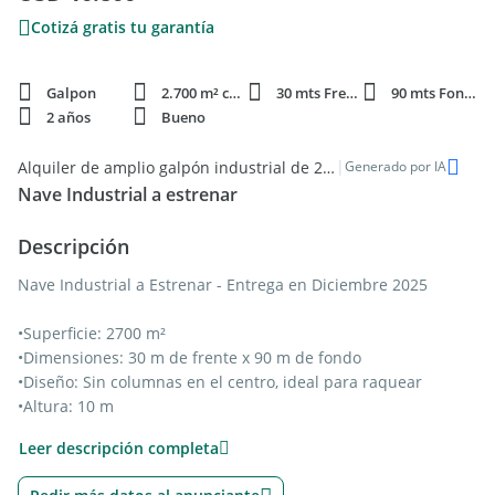
Cotizá gratis tu garantía
Galpon
2.700 m² cubie.
30 mts Frente
90 mts Fondo
2 años
Bueno
|
Alquiler de amplio galpón industrial de 2700m² en Rosario
Generado por IA
Nave Industrial a estrenar
Descripción
Nave Industrial a Estrenar - Entrega en Diciembre 2025
•Superficie: 2700 m²
•Dimensiones: 30 m de frente x 90 m de fondo
•Diseño: Sin columnas en el centro, ideal para raquear
•Altura: 10 m
•Accesos: Portón de ingreso de 5 m de ancho x 6 m de alto,
Leer descripción completa
doble ingreso
•Instalaciones: Oficinas, baños, kitchen