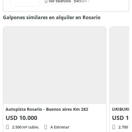
5493413
Ver teléfono
Galpones similares en alquiler en Rosario
Autopista Rosario - Buenos aires Km 282
URIBURU 
USD
10.000
USD
10
2.500 m² cubie.
A Estrenar
2.700 m