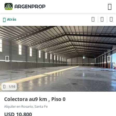
Atrás
1
/16
Colectora au9 km , Piso 0
Alquiler en Rosario, Santa Fe
USD 10.800