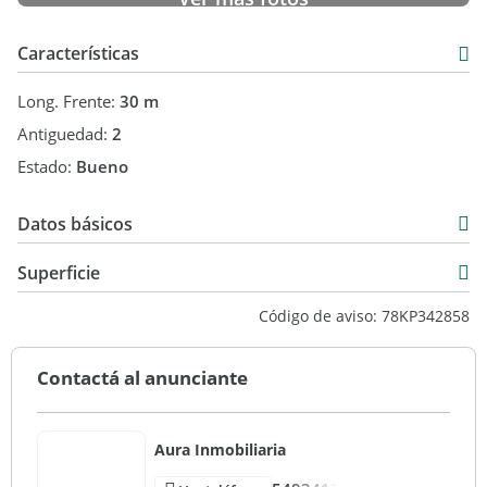
Características
Long. Frente:
30 m
Antiguedad:
2
Estado:
Bueno
Datos básicos
Alquiler
Superficie
USD 10.800
2.700 m2
Código de aviso: 78KP342858
2.700 m2
2.700 m2
Contactá al anunciante
Aura Inmobiliaria