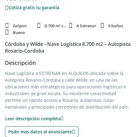
Cotizá gratis tu garantía
Galpon
8.700 m² cubie.
A Estrenar
6 baños
Bueno
Córdoba y Wilde - Nave Logística 8.700 m2 – Autopista
Rosario-Cordoba
Descripción
Nave Logística a ESTRENAR en ALQUILER ubicada sobre la
Autopista Rosario–Córdoba y calle Wilde, en una de las
ubicaciones más estratégicas para operaciones logísticas e
industriales de gran escala. Su excelente conectividad
permite un rápido acceso a Rosario, autopistas, rutas
nacionales y principales corredores de distribución del país.
Leer descripción completa
Desarrollada bajo estándares de calidad premium, esta nave
ofrece amplias superficies operativas, infraestructura de
Pedir más datos al anunciante
primer nivel y condiciones ideales para centros logísticos,