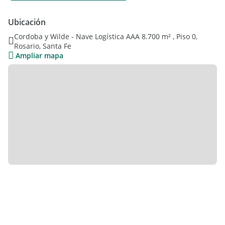
almacenamiento, distribución y operaciones industriales.
Ubicación
Características principales:
Cordoba y Wilde - Nave Logística AAA 8.700 m² , Piso 0,
Rosario, Santa Fe
Superficie total del terreno: 21.308 m².
Ampliar mapa
Superficie cubierta de nave: 8.700 m².
Playa de maniobras de 4.000 m² (50 x 80 metros).
Altura máxima de techos: 13,20 metros.
Piso de hormigón llaneado de alta resistencia.
Techos y cerramientos con paneles Arneg con aislación
térmica y acústica.
Iluminación LED en toda la nave.
Oficinas administrativas.
Baños y vestuarios para el personal.
Garita de seguridad.
Accesos y operación logística:
2 portones de 4,85 x 3 metros.
2 portones de 4,50 x 4,85 metros.