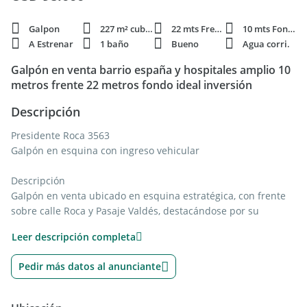
Galpon
227 m² cubie.
22 mts Frente
10 mts Fondo
A Estrenar
1 baño
Bueno
Agua corri.
Galpón en venta barrio españa y hospitales amplio 10
metros frente 22 metros fondo ideal inversión
Descripción
Presidente Roca 3563
Galpón en esquina con ingreso vehicular
Descripción
Galpón en venta ubicado en esquina estratégica, con frente
sobre calle Roca y Pasaje Valdés, destacándose por su
excelente accesibilidad, visibilidad y funcionalidad, ideal para
Leer descripción completa
múltiples destinos comerciales o industriales.La propiedad
cuenta con portón de ingreso sobre calle Roca, apto para
Pedir más datos al anunciante
acceso vehicular, carga y descarga, lo que facilita la
operatoria diaria. Su condición de esquina aporta mayor
exposición y doble frente, optimizando tanto el uso operativo