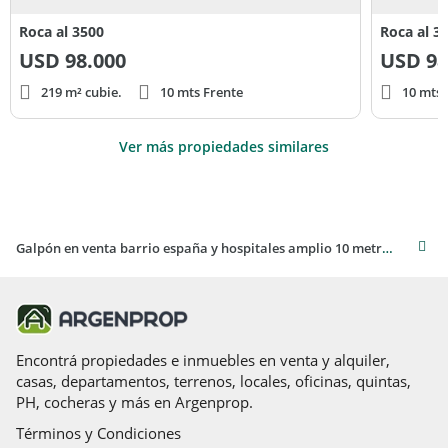
Roca al 3500
Roca al 3
USD
98.000
USD
98
219 m² cubie.
10 mts Frente
10 mts 
Ver más propiedades similares
Galpón en venta barrio españa y hospitales amplio 10 metros frente 22 metros fondo ideal inversión
Encontrá propiedades e inmuebles en venta y alquiler,
casas, departamentos, terrenos, locales, oficinas, quintas,
PH, cocheras y más en Argenprop.
Términos y Condiciones