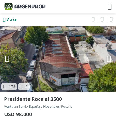
Atrás
1
1
/28
Presidente Roca al 3500
Venta en Barrio España y Hospitales, Rosario
USD 98.000