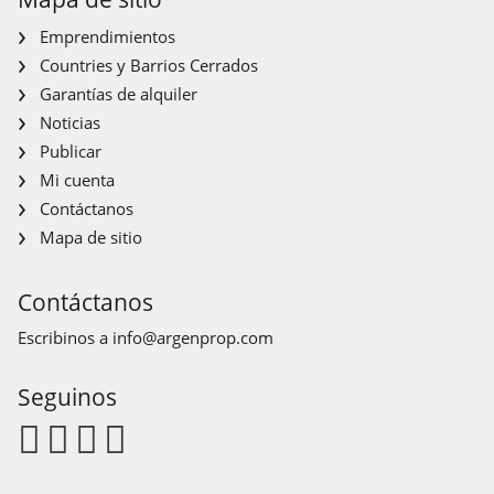
UBICACIÓN: - Cerca de: Mercado de Productores de Rosario,
Emprendimientos
El Ladrillero, e importantes empresas de diversos rubros.
MALCOLM PROPIEDADES.
Countries y Barrios Cerrados
TELÉFONOS: 448-5293 / / .-
Garantías de alquiler
REDES: ; Instagram: @MALCOLMPROPIEDADES; Facebook:
Noticias
MALCOLM PROPIEDADES.
Publicar
Mi cuenta
Venta con renta: vencimiento 31/08/2027
Contáctanos
Otros Servicios:
Mapa de sitio
Oficina
Contáctanos
Escribinos a
info@argenprop.com
Seguinos