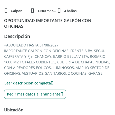
Galpon
1.600 m² cubie.
4 baños
OPORTUNIDAD IMPORTANTE GALPÓN CON
OFICINAS
Descripción
+ALQUILADO HASTA 31/08/2027
IMPORTANTE GALPÓN CON OFICINAS, FRENTE A Bv. SEGUÍ,
CAFFERATA Y Pje. CHANCAY, BARRIO BELLA VISTA, ROSARIO.
1600 M2 TOTALES CUBIERTOS, CUBIERTA DE CHAPAS NUEVAS,
CON AIREADORES EÓLICOS, LUMINOSOS, AMPLIO SECTOR DE
OFICINAS, VESTUARIOS, SANITARIOS, 2 COCINAS, GARAGE,
ESPACIO DE ESTACIONAMIENTO, ETC.
Leer descripción completa
1° NAVE: DE 12 METROS DE FRENTE SOBRE BV. SEGUI, 22
METROS DE FRENTE SOBRE PJE. CHANCAY Y 50 METROS DE
Pedir más datos al anunciante
LARGO
2° NAVE: DE 20,48 METROS SOBRE CAFFERATA Y 26 METROS
DE PROFUNDIDAD, COMUNICANDO CON 1° NAVE
Ubicación
UBICADA EN UN ÁREA NETAMENTE INDUSTRIAL Y