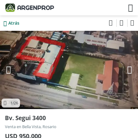
Atrás
1
/26
Bv. Segui 3400
Venta en Bella Vista, Rosario
USD 950.000