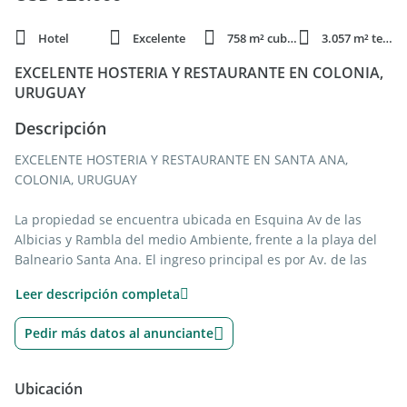
Hotel
Excelente
758 m² cubie.
3.057 m² terren.
EXCELENTE HOSTERIA Y RESTAURANTE EN COLONIA,
URUGUAY
Descripción
EXCELENTE HOSTERIA Y RESTAURANTE EN SANTA ANA,
COLONIA, URUGUAY
La propiedad se encuentra ubicada en Esquina Av de las
Albicias y Rambla del medio Ambiente, frente a la playa del
Balneario Santa Ana. El ingreso principal es por Av. de las
Albicias.
Leer descripción completa
La misma cuenta con Hostería y Restaurante en planta baja y
Pedir más datos al anunciante
planta alta.
Planta baja:
Ubicación