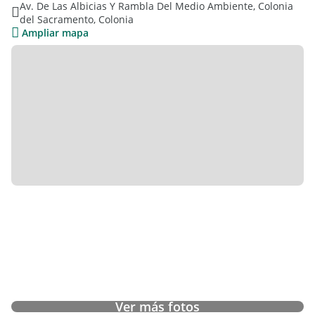
Av. De Las Albicias Y Rambla Del Medio Ambiente, Colonia
- Cocina.
del Sacramento, Colonia
- Bar - Restaurant.
Ampliar mapa
- Salón.
- Deposito.
- 2 Habitaciones.
- Sala de Maquinas.
Planta Alta:
- Salón.
- 13 Habitaciones con baño.
- Terraza de 36 m2.
- Vestuario de Personal.
Además cuenta con:
- Playroom.
- Zona de Piscina y Spa (105 m2).
Ver más fotos