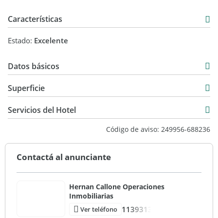
Características
Estado:
Excelente
Datos básicos
USD 920.000
Superficie
758 m2
Servicios del Hotel
3.057 m2
Código de aviso: 249956-688236
Contactá al anunciante
Hernan Callone Operaciones
Inmobiliarias
1139313
Ver teléfono