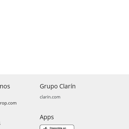
anos
Grupo Clarín
clarín.com
prop.com
Apps
s