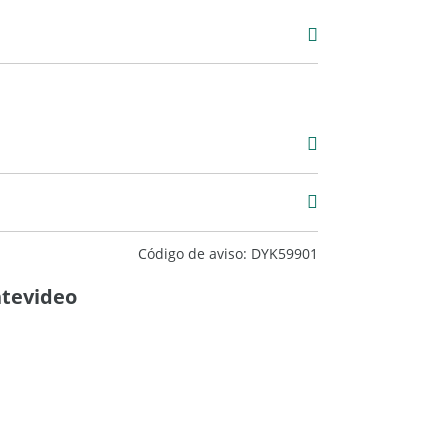
. CSI 5654. CUCICBA 5606.
Código de aviso: DYK59901
ntevideo