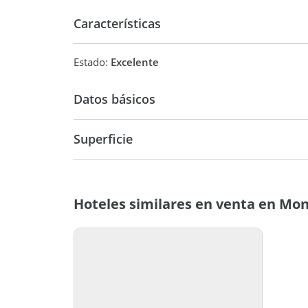
con anticipación. Corredor Público Darío Durban
Características
Estado:
Excelente
Datos básicos
USD 150.000
Superficie
28 m2
Hoteles similares en venta en Mo