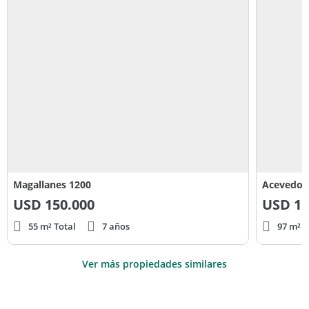
Magallanes 1200
Acevedo D
USD
150.000
USD
15
55 m² Total
7 años
97 m² T
Ver más propiedades similares