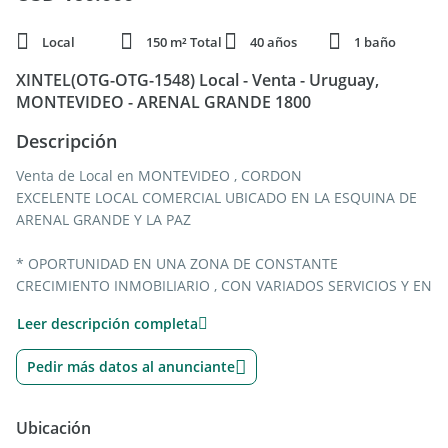
Local
150 m² Total
40 años
1 baño
XINTEL(OTG-OTG-1548) Local - Venta - Uruguay,
MONTEVIDEO - ARENAL GRANDE 1800
Descripción
Venta de Local en MONTEVIDEO , CORDON
EXCELENTE LOCAL COMERCIAL UBICADO EN LA ESQUINA DE
ARENAL GRANDE Y LA PAZ
* OPORTUNIDAD EN UNA ZONA DE CONSTANTE
CRECIMIENTO INMOBILIARIO , CON VARIADOS SERVICIOS Y EN
UN PUNTO ESTRATÉGICO A POCAS CUADRAS DE UNA DE LAS
Leer descripción completa
ZONA COMERCIALES MAS IMPORTANTES DE LA CIUDAD
Pedir más datos al anunciante
* LOCAL DE 2 PLANTAS RESUELTO EN 150 METROS
CUADRADOS CON ENTRE PISO Y DEPOSITO
Ubicación
* ENTRADA PRINCIPAL CON RECIBIDOR.