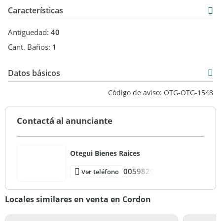
* ACCESO A AZOTEA DE USO EXCLUSIVO RECIENTEMENTE
Características
IMPERMEABILIZADA.
Antiguedad:
40
* SIN GASTOS COMUNES.
Cant. Baños:
1
* GARANTÍAS : SE EVALÚA EL CASO CONCRETO
Datos básicos
* NO DEJE PASAR ESTA OPORTUNIDAD, COORDINE SU VISITA
USD 160.000
HOY
Código de aviso: OTG-OTG-1548
* CONTACTOS: 097 111 330 SANTIAGO 097 600 005
Contactá al anunciante
MARGARETH
Otegui Bienes Raices
0059829
Ver teléfono
Locales similares en venta en Cordon