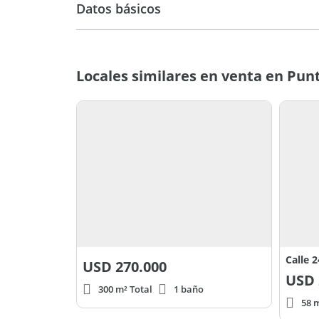
Datos básicos
USD 280.000
Locales similares en venta en Punt
Calle 2
USD
270.000
USD
300 m² Total
1 baño
58 