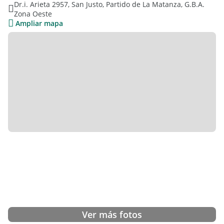
Dr.i. Arieta 2957, San Justo, Partido de La Matanza, G.B.A.
actividad.
Zona Oeste
Ampliar mapa
El inmueble cuenta con salón de ventas, entrepiso utilizado
como depósito y baño. Sus medidas son 3,60 m de frente por
10,30 m de fondo, distribuidos en 40 m² en planta baja y 20
m² en entrepiso.
Excelente opción para instalar un negocio en una de las
zonas más transitadas y comerciales de La Matanza.
Detalle de características
Superficie cubierta: 60 m² aprox.
Medidas: 3,60 m x 10,30 m
Planta baja: 40 m² salón de ventas + baño
Entre piso: 20 m² depósito
Ubicación estratégica a metros de plaza principal y peatonal
Posibilidad de continuar con la venta de indumentaria de la
marca Scombro
Ver más fotos
Apto múltiples destinos comerciales