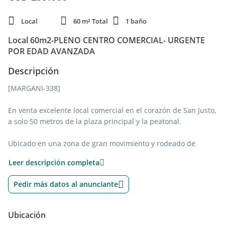
Local
60 m² Total
1 baño
Local 60m2-PLENO CENTRO COMERCIAL- URGENTE
POR EDAD AVANZADA
Descripción
[MARGANI-338]
En venta excelente local comercial en el corazón de San Justo,
a solo 50 metros de la plaza principal y la peatonal.
Ubicado en una zona de gran movimiento y rodeado de
instituciones clave como el Palacio Municipal, bancos,
Leer descripción completa
colegios y comercios de primera línea, este local de 60 m²
cubiertos se presenta como una oportunidad única para
Pedir más datos al anunciante
diversos destinos comerciales.
Actualmente funciona con la venta de indumentaria de la
Ubicación
reconocida marca Scombro, con posibilidad de continuar la