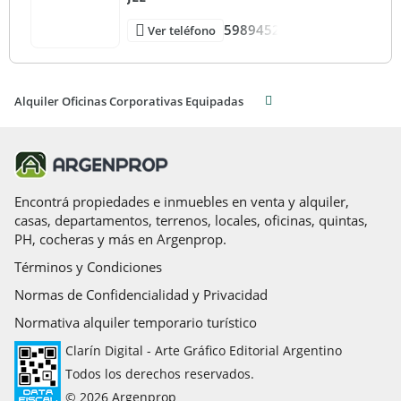
5989452
Ver teléfono
Accesibilidad completa para personas con movilidad
reducida
áreas verdes con paisajismo profesional que integran
Alquiler Oficinas Corporativas Equipadas
naturaleza al entorno corporativo
Rooftop con espacio para barbacoa y esparcimiento con
vistas a la Rambla
Encontrá propiedades e inmuebles en venta y alquiler,
Pisos técnicos elevados y cielorrasos
casas, departamentos, terrenos, locales, oficinas, quintas,
PH, cocheras y más en Argenprop.
Sistema de prevención, detección y extinción automáticos de
Términos y Condiciones
incendios (sprinklers)
Normas de Confidencialidad y Privacidad
Sistema de aire acondicionado central (autonomía frio/calor
Normativa alquiler temporario turístico
por ambiente)
Clarín Digital - Arte Gráfico Editorial Argentino
Sistema de seguridad integral con CCTV.
Todos los derechos reservados.
© 2026 Argenprop