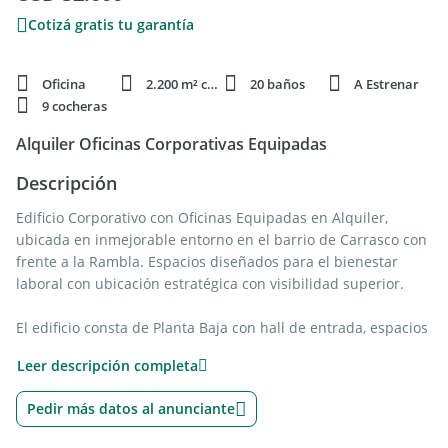
Cotizá gratis tu garantía
Oficina
2.200 m² cubie.
20 baños
A Estrenar
9 cocheras
Alquiler Oficinas Corporativas Equipadas
Descripción
Edificio Corporativo con Oficinas Equipadas en Alquiler,
ubicada en inmejorable entorno en el barrio de Carrasco con
frente a la Rambla. Espacios diseñados para el bienestar
laboral con ubicación estratégica con visibilidad superior.
El edificio consta de Planta Baja con hall de entrada, espacios
abiertos colaborativos de usos múltiples y acceso al jardín
Leer descripción completa
verde. Dos pisos de espacios de oficinas equipados con
mobiliario de excelente calidad que incluyen open space,
Pedir más datos al anunciante
oficinas privadas, meeting rooms, conference room,
phonebooths, comedor, cocina, datacenter y espacios