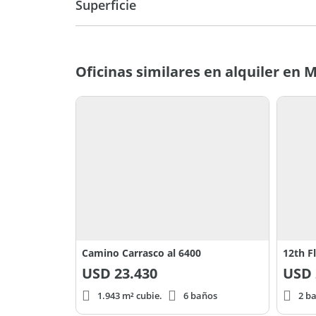
Superficie
800 m2
Oficinas similares en alquiler en
Camino Carrasco al 6400
USD
23.430
USD
1.943 m² cubie.
6 baños
2 b