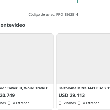
Código de aviso: PRO-1562514
 Montevideo
12th Floor Tower III, World Trade Center, Av. Luís Alberto Herrera y Av. Veintiséis de Marzo, Montevideo, Uruguay
Bartolomé Mitre 1441 Piso 2 
20.749
USD
29.113
años
A Estrenar
2 baños
A Estrenar