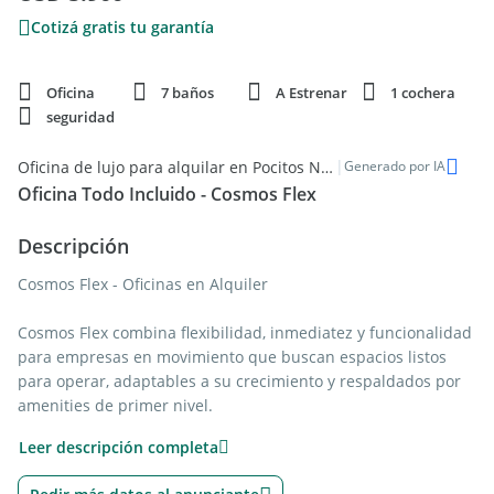
Cotizá gratis tu garantía
Oficina
7 baños
A Estrenar
1 cochera
seguridad
|
Oficina de lujo para alquilar en Pocitos Nuevo
Generado por IA
Oficina Todo Incluido - Cosmos Flex
Descripción
Cosmos Flex - Oficinas en Alquiler
Cosmos Flex combina flexibilidad, inmediatez y funcionalidad
para empresas en movimiento que buscan espacios listos
para operar, adaptables a su crecimiento y respaldados por
amenities de primer nivel.
Leer descripción completa
Ubicado en el corazón del Puerto del Buceo, sobre 26 de
Marzo y Bonavita, forma parte de Cosmos: un complejo