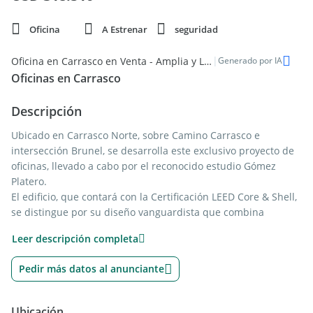
Oficina
A Estrenar
seguridad
|
Oficina en Carrasco en Venta - Amplia y Luminosa
Generado por IA
Oficinas en Carrasco
Descripción
Ubicado en Carrasco Norte, sobre Camino Carrasco e
intersección Brunel, se desarrolla este exclusivo proyecto de
oficinas, llevado a cabo por el reconocido estudio Gómez
Platero.
El edificio, que contará con la Certificación LEED Core & Shell,
se distingue por su diseño vanguardista que combina
armoniosamente la sustentabilidad con el bienestar de sus
Leer descripción completa
ocupantes. Con amplias y luminosas oficinas con vistas
abiertas, espacios comunes cuidadosamente diseñados para
Pedir más datos al anunciante
fomentar la colaboración y el networking, áreas verdes con
zonas de relax para desconectar y recargar energías.
Ubicación