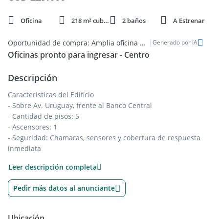
Oficina
218 m² cubie.
2 baños
A Estrenar
|
Oportunidad de compra: Amplia oficina nueva en el corazón del Centro de Montevideo
Generado por IA
Oficinas pronto para ingresar - Centro
Descripción
Caracteristicas del Edificio
- Sobre Av. Uruguay, frente al Banco Central
- Cantidad de pisos: 5
- Ascensores: 1
- Seguridad: Chamaras, sensores y cobertura de respuesta
inmediata
- Bajos gastos comunes ~ $U 6.500
Leer descripción completa
- Cercanía a Plaza Independencia zona céntrica, con gran
actividad comercial, bancaria y financiera.
Pedir más datos al anunciante
Espacio de Oficinas
- 1er piso al frente, luz natural y vista despejada
Ubicación