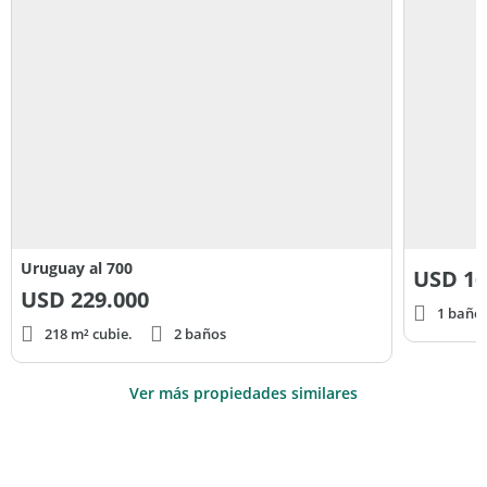
Uruguay al 700
USD
16
USD
229.000
1 baño
218 m² cubie.
2 baños
Ver más propiedades similares