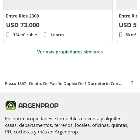
Entre Ríos 2300
USD
73.000
USD
57
324 m² cubie.
1 dorm.
50 m² c
Ver más propiedades similares
Pasco 1367 - Depto. De Pasillo Duplex De 1 Dormitorio Con Patio En Venta - Abasto, Rosario
Encontrá propiedades e inmuebles en venta y alquiler,
casas, departamentos, terrenos, locales, oficinas, quintas,
PH, cocheras y más en Argenprop.