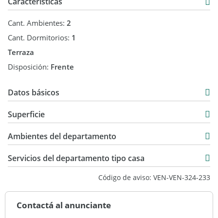
Características
¿Buscas Inversión? Ofrecemos
luego de la compra gestionar la propiedad para asegurar la
Cant. Ambientes:
2
mejor rentabilidad.
Cant. Dormitorios:
1
Características
Terraza
Disposición:
Frente
·
Acceso protegido con cerca
eléctrica
Datos básicos
Venta
·
Superficie
Cámaras de
USD 109.400
43 m2
seguridad
Ambientes del departamento
43 m2
·
Servicios del departamento tipo casa
Salón de usos múltiples con
parrillero
Código de aviso: VEN-VEN-324-233
·
Contactá al anunciante
Bajos costos de
gastos comunes