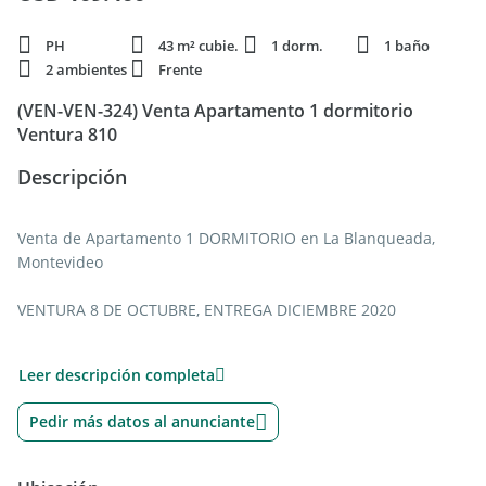
PH
43 m² cubie.
1 dorm.
1 baño
2 ambientes
Frente
(VEN-VEN-324) Venta Apartamento 1 dormitorio
Ventura 810
Descripción
Venta de Apartamento 1 DORMITORIO en La Blanqueada,
Montevideo
VENTURA 8 DE OCTUBRE, ENTREGA DICIEMBRE 2020
Unidad 203 Apartamento con 43.4m2 con terraza al
Leer descripción completa
frente
Pedir más datos al anunciante
·
Living y dormitorio
con piso flotante