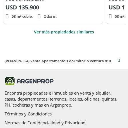
USD
135.900
USD
13
Medida: Area privada: 35.8
Medida: Area terraza: 2.6
58 m² cubie.
2 dorm.
58 m² c
Medida: Area comun: 5.0
Medida: Area total: 43.4
Ver más propiedades similares
(VEN-VEN-324) Venta Apartamento 1 dormitorio Ventura 810
Encontrá propiedades e inmuebles en venta y alquiler,
casas, departamentos, terrenos, locales, oficinas, quintas,
PH, cocheras y más en Argenprop.
Términos y Condiciones
Normas de Confidencialidad y Privacidad