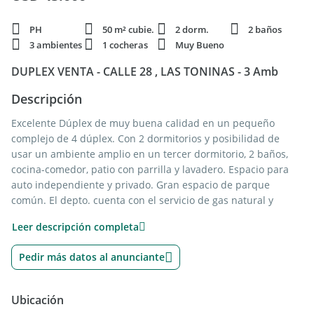
PH
50 m² cubie.
2 dorm.
2 baños
3 ambientes
1 cocheras
Muy Bueno
DUPLEX VENTA - CALLE 28 , LAS TONINAS - 3 Amb
Descripción
Excelente Dúplex de muy buena calidad en un pequeño
complejo de 4 dúplex. Con 2 dormitorios y posibilidad de
usar un ambiente amplio en un tercer dormitorio, 2 baños,
cocina-comedor, patio con parrilla y lavadero. Espacio para
auto independiente y privado. Gran espacio de parque
común. El depto. cuenta con el servicio de gas natural y
cloacas. las medidas y superficies son aproximadas.-
Leer descripción completa
Se encuentra ubicado en Calle 28 entre 9 y 11 N° 534 de la
localidad de Las Toninas.
Pedir más datos al anunciante
A una cuadra tanto de la Avenida 26 como de la Avenida 7,
zona de algunos comercios y servicio de colectivo..
Acepta vehículo en parte de pago. Y posibilidad de financiar
Ubicación
un porcentaje por el propio dueño.-