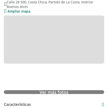
Calle 28 500, Costa Chica, Partido de La Costa, Interior
Calle 28 Entre 9 Y 11, Las Toninas.
Buenos Aires
Ampliar mapa
Ver más fotos
Características