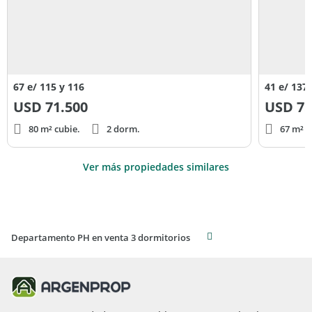
67 e/ 115 y 116
41 e/ 137 
USD
71.500
USD
75
80 m² cubie.
2 dorm.
67 m² c
Ver más propiedades similares
Departamento PH en venta 3 dormitorios