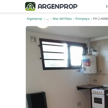
E
Argenprop
...
Mar del Plata
Pompeya
PH 2 AMB