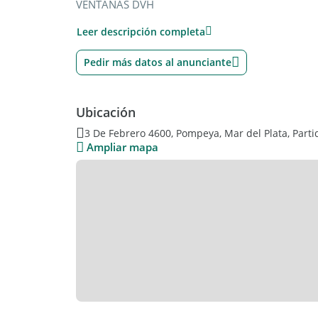
VENTANAS DVH
GAS NATURAL, AGUA CORIENTE Y CLOACAS
Leer descripción completa
CALLE ASFALTADA
ANTIGUEDAD 10 AÑOS
APTO CRÉDITO BANCARIO
Pedir más datos al anunciante
USD 57.900
ZONIFICACIÓN C 3
PERFECTOS PARA VIVIR, INVERTIR O GENERAR 
Ubicación
EXCELENTE UBICACIÓN Y SERVICIOS
3 De Febrero 4600, Pompeya, Mar del Plata, Parti
Ampliar mapa