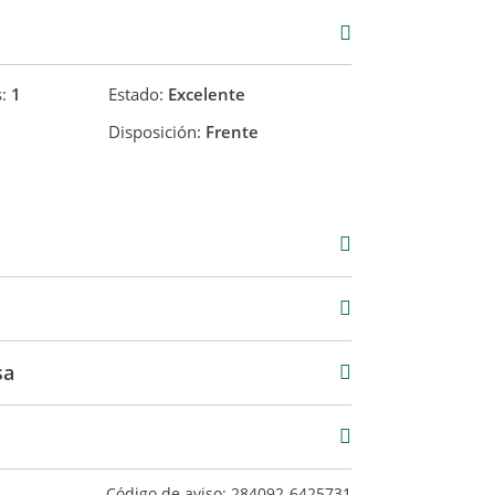
s:
1
Estado:
Excelente
Disposición:
Frente
00
sa
Código de aviso: 284092-6425731