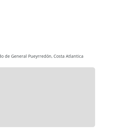
RENTA EN UNA ZONA RESIDENCIAL CON
do de General Pueyrredón, Costa Atlantica