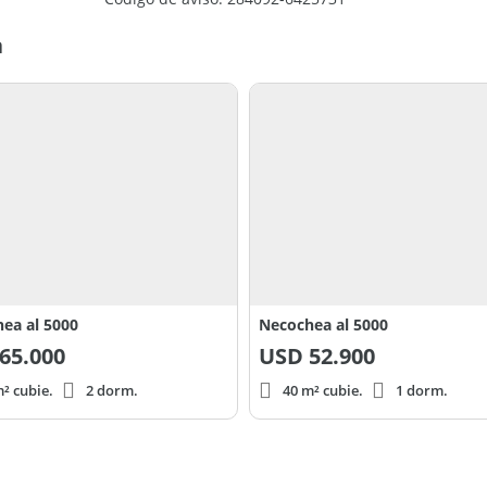
a
ea al 5000
Necochea al 5000
65.000
USD
52.900
² cubie.
2 dorm.
40 m² cubie.
1 dorm.