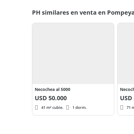
PH similares en venta en Pompey
Necochea al 5000
Necoch
USD
50.000
USD
41 m² cubie.
1 dorm.
71 m