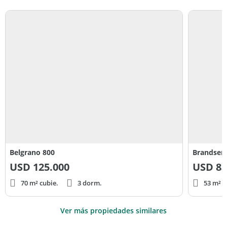
Belgrano 800
Brandsen 
USD
125.000
USD
83
70 m² cubie.
3 dorm.
53 m² c
Ver más propiedades similares