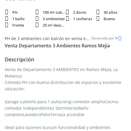
PH
100 m² cubie.
2 dorm.
30 años
1 baño
3 ambientes
1 cocheras
Bueno
Frente
25 m² descub.
|
PH de 3 ambientes con balcón en venta en Ramos Mejía
Generado por IA
Venta Departamento 3 Ambientes Ramos Mejia
Descripción
Venta de Departamento 3 AMBIENTES en Ramos Mejía, La
Matanza
Cómodo PH con buena distribución de espacios y excelente
ubicación:
Garage cubierto para 1 autoLiving-comedor amplioCocina-
comedor independiente2 dormitoriosBaño
completoLavaderoPatioTerraza accesible
Ideal para quienes buscan funcionalidad y ambientes