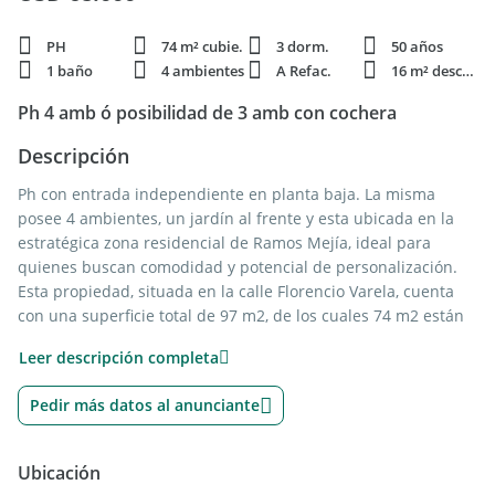
PH
74 m² cubie.
3 dorm.
50 años
1 baño
4 ambientes
A Refac.
16 m² descub.
Ph 4 amb ó posibilidad de 3 amb con cochera
Descripción
Ph con entrada independiente en planta baja. La misma
posee 4 ambientes, un jardín al frente y esta ubicada en la
estratégica zona residencial de Ramos Mejía, ideal para
quienes buscan comodidad y potencial de personalización.
Esta propiedad, situada en la calle Florencio Varela, cuenta
con una superficie total de 97 m2, de los cuales 74 m2 están
cubiertos.
Leer descripción completa
Al ingresar, te recibe un amplio living comedor al frente, que
Pedir más datos al anunciante
garantiza buena luminosidad. La cocina es de diseño original,
siendo funcional y con espacio suficiente para actualizarla
según gustos personales.
Ubicación