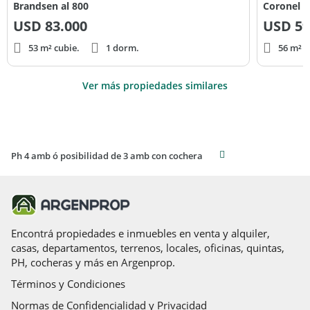
Brandsen al 800
Coronel B
USD
83.000
USD
59
53 m² cubie.
1 dorm.
56 m² c
Ver más propiedades similares
Ph 4 amb ó posibilidad de 3 amb con cochera
Encontrá propiedades e inmuebles en venta y alquiler,
casas, departamentos, terrenos, locales, oficinas, quintas,
PH, cocheras y más en Argenprop.
Términos y Condiciones
Normas de Confidencialidad y Privacidad