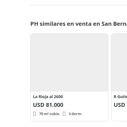
PH similares en venta en San Bern
La Rioja al 2600
R Guti
USD
81.000
USD
70 m² cubie.
3 dorm.