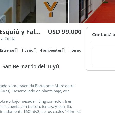
Avenida Bartolomé Mitre e/ Esquiú y Falkner
USD 99.000
Contactá a
La Costa
 Estrenar
1 baño
4 ambientes
Interno
- San Bernardo del Tuyú
cado sobre Avenida Bartolomé Mitre entre
ires). Desarrollado en planta baja, con
bre y bajo mesada, living comedor, tres
o, cuenta con balcón, terraza y parrilla.
roximadamente 160mts2, de los cuales 105mts2