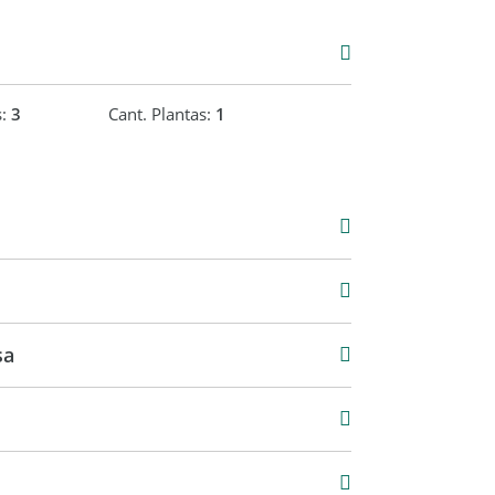
s:
3
Cant. Plantas:
1
00
55 m2
160 m2
sa