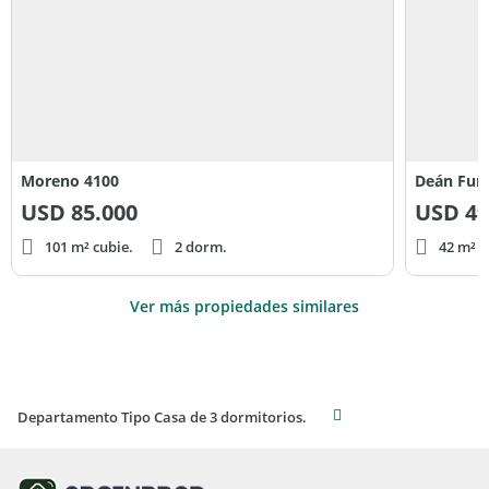
Moreno 4100
Deán Fun
USD
85.000
USD
49
101 m² cubie.
2 dorm.
42 m² c
Ver más propiedades similares
Departamento Tipo Casa de 3 dormitorios.