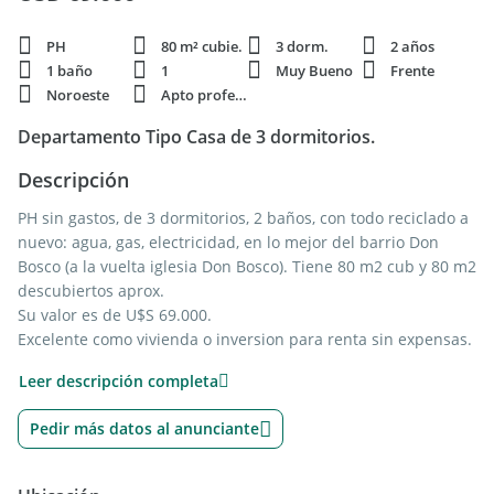
PH
80 m² cubie.
3 dorm.
2 años
1 baño
1
Muy Bueno
Frente
Noroeste
Apto profesi.
Departamento Tipo Casa de 3 dormitorios.
Descripción
PH sin gastos, de 3 dormitorios, 2 baños, con todo reciclado a
nuevo: agua, gas, electricidad, en lo mejor del barrio Don
Bosco (a la vuelta iglesia Don Bosco). Tiene 80 m2 cub y 80 m2
descubiertos aprox.
Su valor es de U$S 69.000.
Excelente como vivienda o inversion para renta sin expensas.
Actualmente alquilado como uso profesional con una
Leer descripción completa
excelente renta (retorno actual real del 11% anual) con el
mejor retorno visto (se indexa mejor que vivienda) debido
Pedir más datos al anunciante
ademas al no tener expensa, y su bajo valor fiscal que
permite tener muy bajos impuestos.
REAL OPORTUNIDAD-RE TASADO.