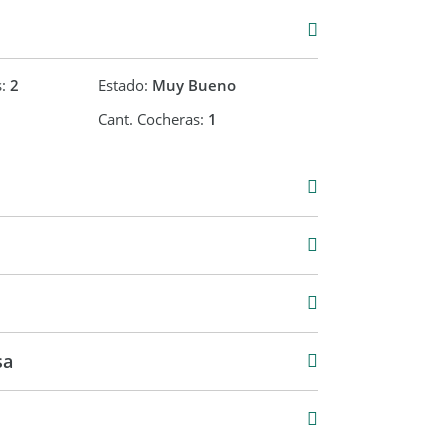
s:
2
Estado:
Muy Bueno
Cant. Cocheras:
1
00
60 m2
210 m2
sa