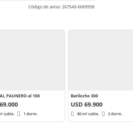
Código de aviso: 267549-6069958
AL PAUNERO al 100
Bariloche 300
69.000
USD
69.900
² cubie.
1 dorm.
80 m² cubie.
2 dorm.