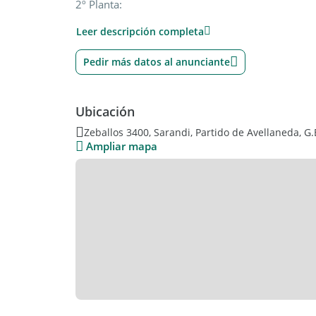
2º Planta:
1 escritorio o 3º dormitorio-1 baño completo-ter
Leer descripción completa
TOMA PROPIEDAD DE MENOR VALOR EN PARTE 
Pedir más datos al anunciante
Sin expensas !
Escucha Ofertas.
Ubicación
Servicios: Cloacas, Gas
Zeballos 3400, Sarandi, Partido de Avellaneda, G.
Ampliar mapa