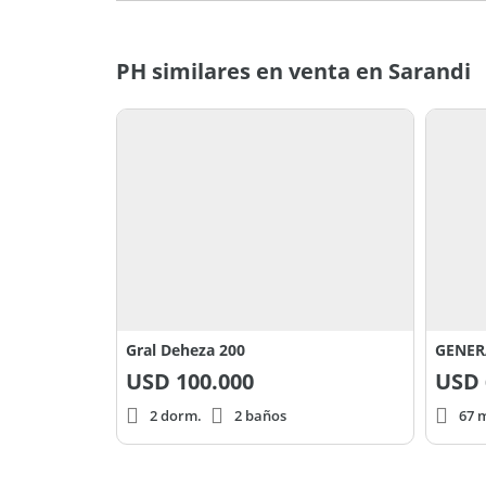
PH similares en venta en Sarandi
Gral Deheza 200
GENER
USD
100.000
USD
2 dorm.
2 baños
67 m