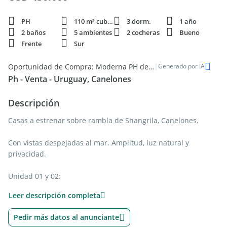
PH
110 m² cubie.
3 dorm.
1 año
2 baños
5 ambientes
2 cocheras
Bueno
Frente
Sur
|
Oportunidad de Compra: Moderna PH de 1 año en Shangrila, Canelones
Generado por IA
Ph - Venta - Uruguay, Canelones
Descripción
Casas a estrenar sobre rambla de Shangrila, Canelones.
Con vistas despejadas al mar. Amplitud, luz natural y
privacidad.
Unidad 01 y 02:
Leer descripción completa
Planta Baja: estar-comedor con cocina integrada y toilette.
Salida al jardín, Barbacoa cerrada al fondo con baño de
Pedir más datos al anunciante
servicio, parrillero.