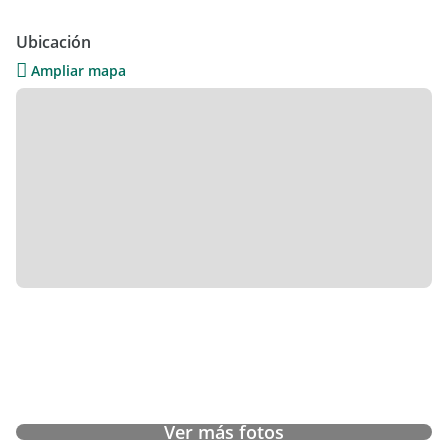
Planta alta: 3 dormitorios, 2 baños completos, 1 en suite,
Ubicación
balcón desde habitación principal.
Ampliar mapa
Previsiones para aires acondicionados, tv cable, fibra óptica e
instalación prevista para conexión a caldera de gas natural.
Área construida: 110m2
Área de jardín: 220m2
Área de barbacoa: 25m2
Precio de venta por unidad: USD 450.000
Ver más fotos