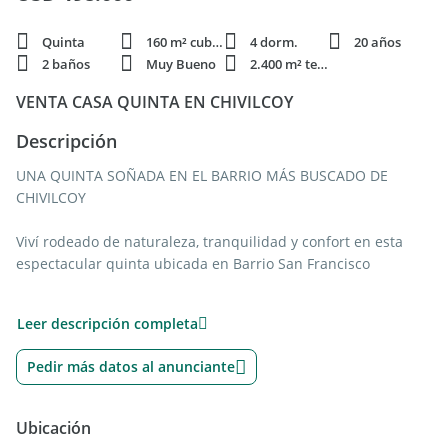
Quinta
160 m² cubie.
4 dorm.
20 años
2 baños
Muy Bueno
2.400 m² terren.
VENTA CASA QUINTA EN CHIVILCOY
Descripción
UNA QUINTA SOÑADA EN EL BARRIO MÁS BUSCADO DE
CHIVILCOY
Viví rodeado de naturaleza, tranquilidad y confort en esta
espectacular quinta ubicada en Barrio San Francisco
Boris Elkin Nº 122 Chivilcoy
Leer descripción completa
Lote de 40 x 60
Pedir más datos al anunciante
2.400 m² de parque totalmente cercado
160 m² cubiertos
APTA CRÉDITO HIPOTECARIO
Ubicación