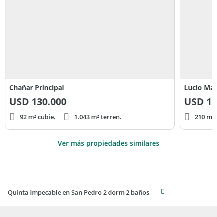
Chañar Principal
Lucio Man
USD
130.000
USD
12
92 m² cubie.
1.043 m² terren.
210 m² 
Ver más propiedades similares
Quinta impecable en San Pedro 2 dorm 2 baños