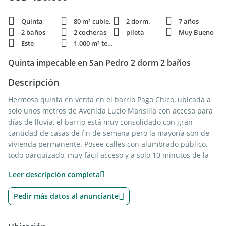
Quinta
80 m² cubie.
2 dorm.
7 años
2 baños
2 cocheras
pileta
Muy Bueno
Este
1.000 m² terren.
Quinta impecable en San Pedro 2 dorm 2 baños
Descripción
Hermosa quinta en venta en el barrio Pago Chico, ubicada a
solo unos metros de Avenida Lucio Mansilla con acceso para
días de lluvia, el barrio está muy consolidado con gran
cantidad de casas de fin de semana pero la mayoría son de
vivienda permanente. Posee calles con alumbrado público,
todo parquizado, muy fácil acceso y a solo 10 minutos de la
ciudad. La propiedad tiene un terreno de algo más de 1.000
Leer descripción completa
metros cuadrados con la vivienda de 2 habitaciones, 2 baños,
living, cocina, comedor integrados, una amplia galería con
Pedir más datos al anunciante
parrilla, una piscina y mucho verde. Está en excelente estado
lista para ser habitada.