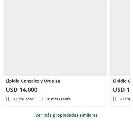
Elpidio Gonzalez y Urquiza
Elpidio G
USD
14.000
USD
14
200 m² Total
20 mts Frente
200 m² 
Ver más propiedades similares