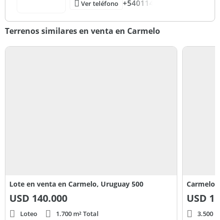
+540114
Ver teléfono
Terrenos similares en venta en Carmelo
Lote en venta en Carmelo, Uruguay 500
Carmelo G
USD
140.000
USD
15
Loteo
1.700 m² Total
3.500 m