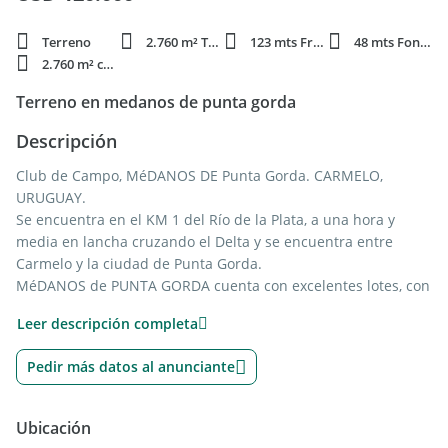
Terreno
2.760 m² Total
123 mts Frente
48 mts Fondo
2.760 m² constr.
Terreno en medanos de punta gorda
Descripción
Club de Campo, MéDANOS DE Punta Gorda. CARMELO,
URUGUAY.
Se encuentra en el KM 1 del Río de la Plata, a una hora y
media en lancha cruzando el Delta y se encuentra entre
Carmelo y la ciudad de Punta Gorda.
MéDANOS de PUNTA GORDA cuenta con excelentes lotes, con
vista al río, laguna y bosques.
Leer descripción completa
Este paraíso natural enclavado en el KM 1 del Río de la Plata
tiene 100 héctareas, 180 lotes de aproximadamente 3.000m2,
Pedir más datos al anunciante
5 playas de arenas blancas, 2 canchas de tenis, hotel
boutique Casa Chic que se encuentra en la parte mas alta del
barrio.
Ubicación
Lote 100 esta en altura excelente vista al Rio,se encuentra en