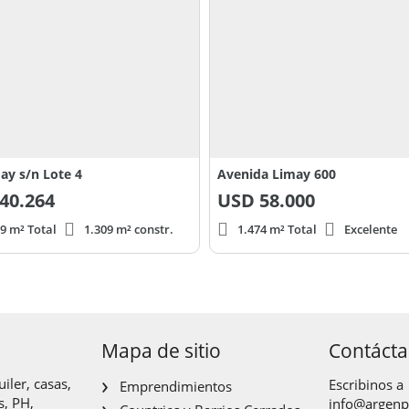
ay s/n Lote 4
Avenida Limay 600
40.264
USD
58.000
9 m² Total
1.309 m² constr.
1.474 m² Total
Excelente
Mapa de sitio
Contáct
iler, casas,
Escribinos a
Emprendimientos
s, PH,
info@argen