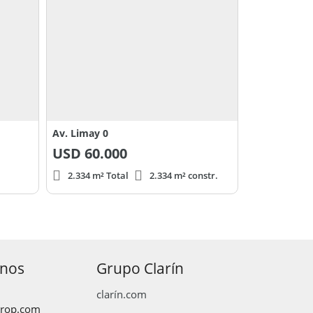
Av. Limay 0
USD
60.000
2.334 m² Total
2.334 m² constr.
anos
Grupo Clarín
clarín.com
prop.com