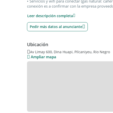
• Servicios y wifi para conectar (gas natural: cañerí
conexión es a confirmar con la empresa proveedo
Leer descripción completa
• Seguridad privada
• Sum de usos múltiples
Pedir más datos al anunciante
• Canchas de tenis y de fútbol
Ubicación
• Luminaria en calles de acceso.
Av Limay 600, Dina Huapi, Pilcaniyeu, Rio Negro
Consulte disponibilidad.
Ampliar mapa