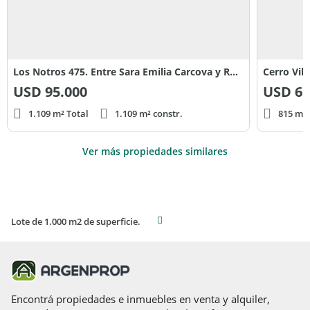
Los Notros 475. Entre Sara Emilia Carcova y Rauli
Cerro Vil
USD
95.000
USD
65
1.109 m² Total
1.109 m² constr.
815 m² 
Ver más propiedades similares
Lote de 1.000 m2 de superficie.
Encontrá propiedades e inmuebles en venta y alquiler,