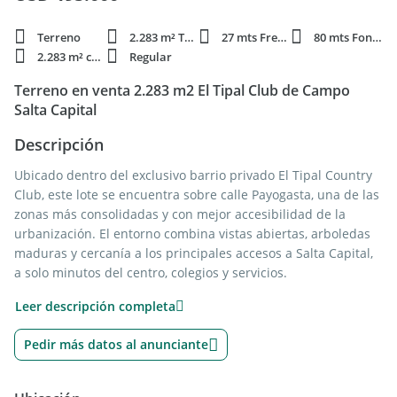
Terreno
2.283 m² Total
27 mts Frente
80 mts Fondo
2.283 m² constr.
Regular
Terreno en venta 2.283 m2 El Tipal Club de Campo
Salta Capital
Descripción
Ubicado dentro del exclusivo barrio privado El Tipal Country
Club, este lote se encuentra sobre calle Payogasta, una de las
zonas más consolidadas y con mejor accesibilidad de la
urbanización. El entorno combina vistas abiertas, arboledas
maduras y cercanía a los principales accesos a Salta Capital,
a solo minutos del centro, colegios y servicios.
Leer descripción completa
Con una superficie total de 2.282 m², el terreno ofrece una
oportunidad única para desarrollar una vivienda de categoría
Pedir más datos al anunciante
en un entorno natural y seguro. Su tamaño y proporciones
permiten múltiples configuraciones arquitectónicas,
garantizando privacidad, buena orientación y óptima