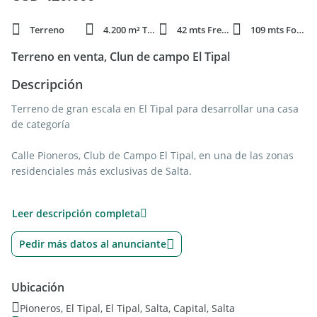
Terreno
4.200 m² Total
42 mts Frente
109 mts Fondo
Terreno en venta, Clun de campo El Tipal
Descripción
Terreno de gran escala en El Tipal para desarrollar una casa
de categoría
Calle Pioneros, Club de Campo El Tipal, en una de las zonas
residenciales más exclusivas de Salta.
4.578 m² aprox. de superficie
Leer descripción completa
42 metros de frente
109 metros de fondo
Pedir más datos al anunciante
Excelente dimensión para proyecto premium
Entorno consolidado y de muy buen nivel residencial
Ubicación
Un lote con medidas difíciles de encontrar, ideal para
Pioneros, El Tipal, El Tipal, Salta, Capital, Salta
quienes buscan amplitud, privacidad y potencial de