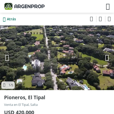
Atrás
1
/5
Pioneros, El Tipal
Venta en El Tipal, Salta
USD 420.000