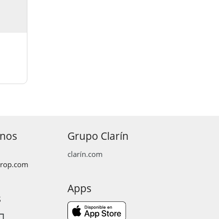
anos
Grupo Clarín
clarín.com
prop.com
Apps
s