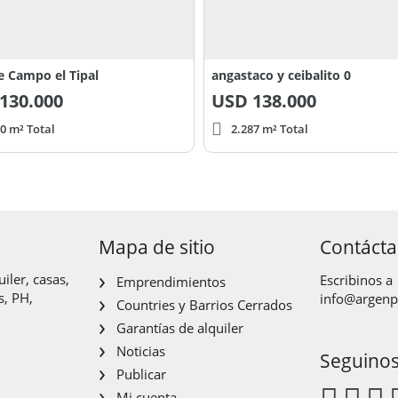
e Campo el Tipal
angastaco y ceibalito 0
130.000
USD
138.000
0 m² Total
2.287 m² Total
Mapa de sitio
Contáct
iler, casas,
Escribinos a
Emprendimientos
s, PH,
info@argen
Countries y Barrios Cerrados
Garantías de alquiler
Noticias
Seguino
Publicar
Mi cuenta