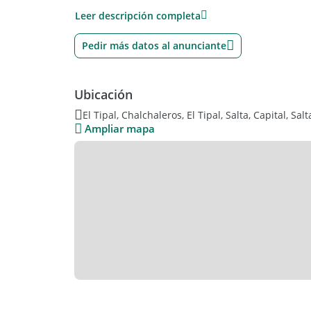
Leer descripción completa
Es una oportunidad única para invertir en una z
inmobiliaria.
Pedir más datos al anunciante
Consultas y visitas al
Contactame para coordinar una visita y conocer m
Ubicación
El Tipal, Chalchaleros, El Tipal, Salta, Capital, Salt
Ampliar mapa