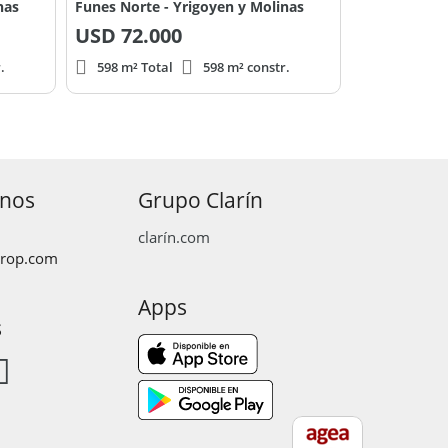
nas
Funes Norte - Yrigoyen y Molinas
USD
72.000
.
598 m² Total
598 m² constr.
anos
Grupo Clarín
clarín.com
prop.com
Apps
s