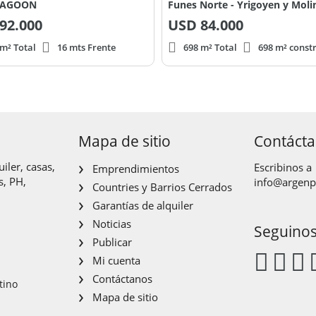
LAGOON
Funes Norte - Yrigoyen y Moli
92.000
USD
84.000
 m² Total
16 mts Frente
698 m² Total
698 m² constr
Mapa de sitio
Contáct
iler, casas,
Escribinos a
Emprendimientos
s, PH,
info@argen
Countries y Barrios Cerrados
Garantías de alquiler
Noticias
Seguino
Publicar
Mi cuenta
Contáctanos
tino
Mapa de sitio