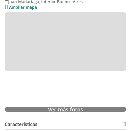
Juan Madariaga, Interior Buenos Aires
Se puede financiar una parte.
Ampliar mapa
Puede tomar alguna propiedad en parte de pago en Pinamar.
Martillero y Corredor Responsable
Martin Maneglia Gutierrez
Comado 1318 / Cucicba 7856
Ver más fotos
Características