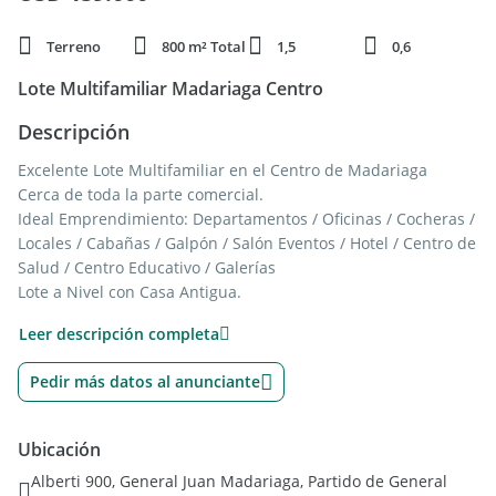
Terreno
800 m² Total
1,5
0,6
Lote Multifamiliar Madariaga Centro
Descripción
Excelente Lote Multifamiliar en el Centro de Madariaga
Cerca de toda la parte comercial.
Ideal Emprendimiento: Departamentos / Oficinas / Cocheras /
Locales / Cabañas / Galpón / Salón Eventos / Hotel / Centro de
Salud / Centro Educativo / Galerías
Lote a Nivel con Casa Antigua.
Ubicacion Ideal. Apto para uso Residencial Unifamiliar,
Leer descripción completa
Comercial, Multifamiliar, Educacional, Administrativo,
Hotelero, Financiero, Centros de Salud, Organismos
Pedir más datos al anunciante
FOT: 1.5 (1200m2)
FOS: 0.6 (480m2)
Manzana 35
Ubicación
Lote 3a
Alberti 900, General Juan Madariaga, Partido de General
Se escuchan propuestas de contado