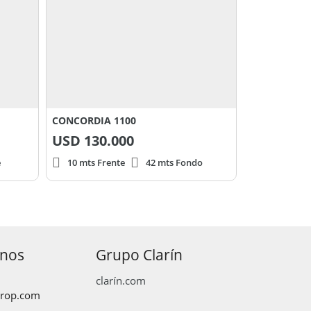
CONCORDIA 1100
USD
130.000
e
10 mts Frente
42 mts Fondo
anos
Grupo Clarín
clarín.com
prop.com