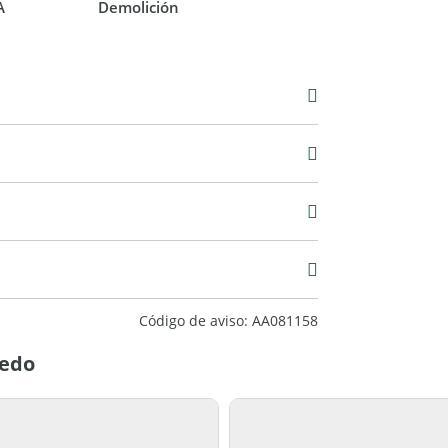
A
Demolición
2 m2
Código de aviso: AA081158
aedo