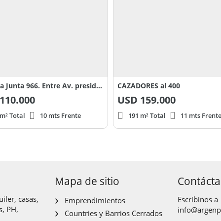
Primera Junta 966. Entre Av. presidente perón (ex gaona y Milán
CAZADORES al 400
110.000
USD
159.000
 m² Total
10 mts Frente
191 m² Total
11 mts Frent
Mapa de sitio
Contáct
iler, casas,
Escribinos a
Emprendimientos
s, PH,
info@argen
Countries y Barrios Cerrados