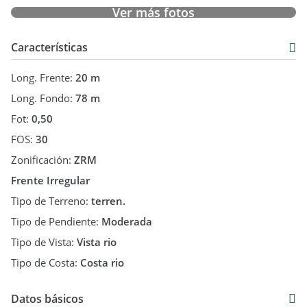
Coordiná tu visita hoy mismo y vení a sentir la paz de este
Ver más fotos
lugar.
Contactanos para más información.
Características
Long. Frente:
20 m
Long. Fondo:
78 m
Fot:
0,50
FOS:
30
Zonificación:
ZRM
Frente Irregular
Tipo de Terreno:
terren.
Tipo de Pendiente:
Moderada
Tipo de Vista:
Vista rio
Tipo de Costa:
Costa rio
Datos básicos