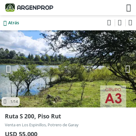
Atrás
1
/14
Ruta S 200, Piso Rut
Venta en Los Espinillos, Potrero de Garay
USD 55.000