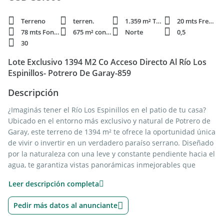
Terreno
terren.
1.359 m² Total
20 mts Frente
78 mts Fondo
675 m² constr.
Norte
0,5
30
Lote Exclusivo 1394 M2 Co Acceso Directo Al Río Los
Espinillos- Potrero De Garay-859
Descripción
¿Imaginás tener el Río Los Espinillos en el patio de tu casa?
Ubicado en el entorno más exclusivo y natural de Potrero de
Garay, este terreno de 1394 m² te ofrece la oportunidad única
de vivir o invertir en un verdadero paraíso serrano. Diseñado
por la naturaleza con una leve y constante pendiente hacia el
agua, te garantiza vistas panorámicas inmejorables que
jamás serán obstruidas.
Leer descripción completa
Es el lugar perfecto para quienes buscan desconectar,
respirar aire puro y disfrutar de la tranquilidad de las sierras,
Pedir más datos al anunciante
sin perder conectividad.
PUNTOS DESTACADOS